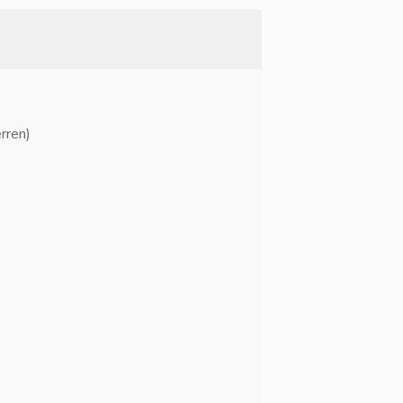
rren)