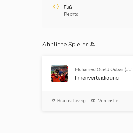
Fuß
Rechts
Ähnliche Spieler
Mohamed Oueld Oubaii (33 
Innenverteidigung
Braunschweig
Vereinslos