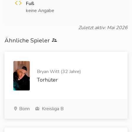
Fuß
keine Angabe
Zuletzt aktiv: Mai 2026
Ähnliche Spieler
Bryan Witt (32 Jahre)
Torhüter
Bonn
Kreisliga B