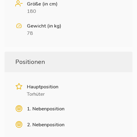
Größe (in cm)
180
Gewicht (in kg)
78
Positionen
Hauptposition
Torhüter
1. Nebenposition
2. Nebenposition