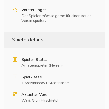
Vorstellungen
Der Spieler möchte gerne für einen neuen
Verein spielen.
Spielerdetails
Spieler-Status
Amateurspieler (Herren)
Spielklasse
1.Kreisklasse/1.Stadtklasse
Aktueller Verein
Weiß Grün Hirschfeld