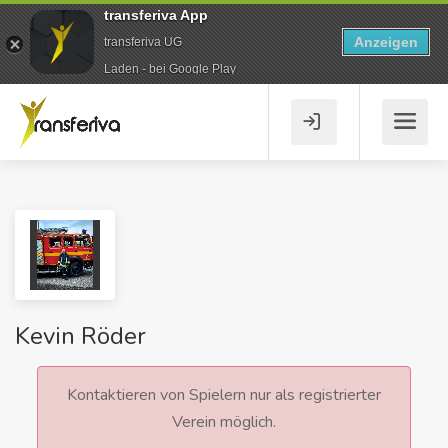
transferiva App
Anzeigen
transferiva UG
Laden - bei Google Play
Kevin Röder
Kontaktieren von Spielern nur als registrierter
Verein möglich.