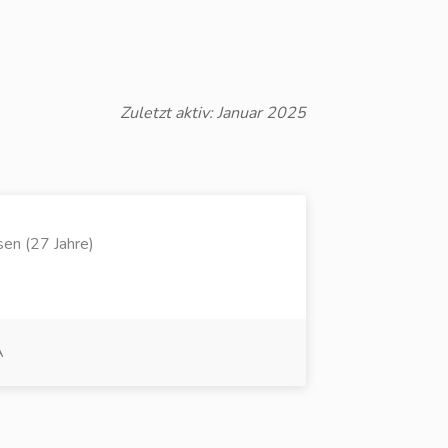
Zuletzt aktiv: Januar 2025
en (27 Jahre)
A