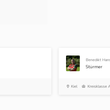
Benedikt Hans
Stürmer
Kiel
Kreisklasse 