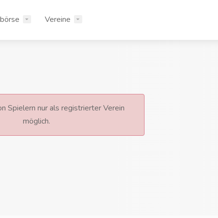
rbörse
Vereine
n Spielern nur als registrierter Verein
möglich.