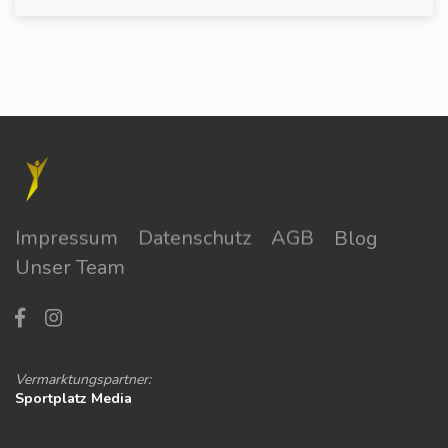
Impressum
Datenschutz
AGB
Blog
Unser Team
Vermarktungspartner:
Sportplatz Media