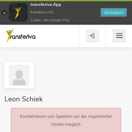
transferiva App
Anzeigen
transferiva UG
Laden - bei Google Play
Leon Schiek
Kontaktieren von Spielern nur als registrierter
Verein möglich.