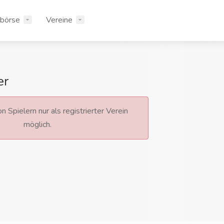
rbörse
Vereine
er
n Spielern nur als registrierter Verein
möglich.