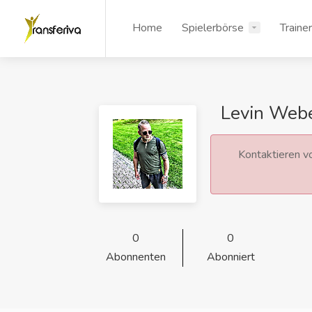
Home
Spielerbörse
Traine
Levin Web
Kontaktieren vo
0
0
Abonnenten
Abonniert