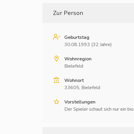
Zur Person
Geburtstag
30.08.1993 (32 Jahre)
Wohnregion
Bielefeld
Wohnort
33605, Bielefeld
Vorstellungen
Der Spieler schaut sich nur ein bi