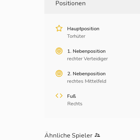
Positionen
Hauptposition
Torhüter
1. Nebenposition
rechter Verteidiger
2. Nebenposition
rechtes Mittelfeld
Fuß
Rechts
Ähnliche Spieler