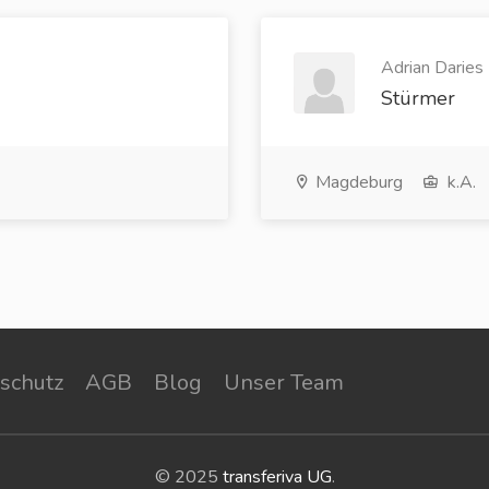
Adrian Daries 
Stürmer
Magdeburg
k.A.
schutz
AGB
Blog
Unser Team
© 2025
transferiva UG
.