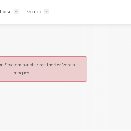
rbörse
Vereine
n Spielern nur als registrierter Verein
möglich.