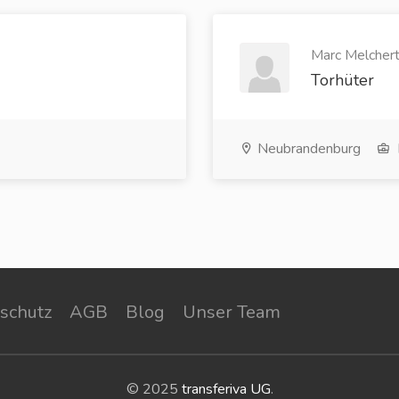
Marc Melchert
Torhüter
Neubrandenburg
schutz
AGB
Blog
Unser Team
© 2025
transferiva UG
.