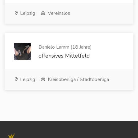
Leipzig
Vereinslos
Danielo Lamm (18 Jahre)
offensives Mittelfeld
Leipzig
Kreisoberliga / Stadtoberliga