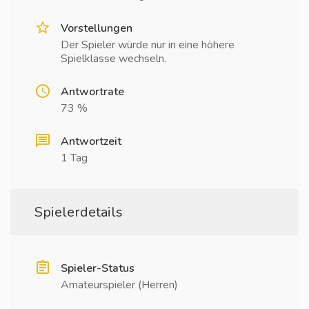
Vorstellungen
Der Spieler würde nur in eine höhere
Spielklasse wechseln.
Antwortrate
73 %
Antwortzeit
1 Tag
Spielerdetails
Spieler-Status
Amateurspieler (Herren)