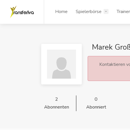
Home
Spielerbörse
Traine
Marek Gro
Kontaktieren vo
2
0
Abonnenten
Abonniert