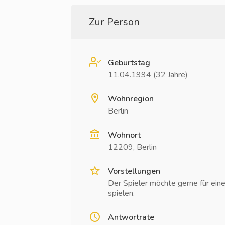
Zur Person
Geburtstag
11.04.1994 (32 Jahre)
Wohnregion
Berlin
Wohnort
12209, Berlin
Vorstellungen
Der Spieler möchte gerne für ein
spielen.
Antwortrate