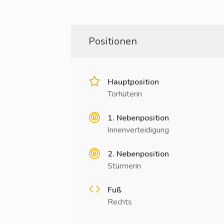
Positionen
Hauptposition
Torhüterin
1. Nebenposition
Innenverteidigung
2. Nebenposition
Stürmerin
Fuß
Rechts