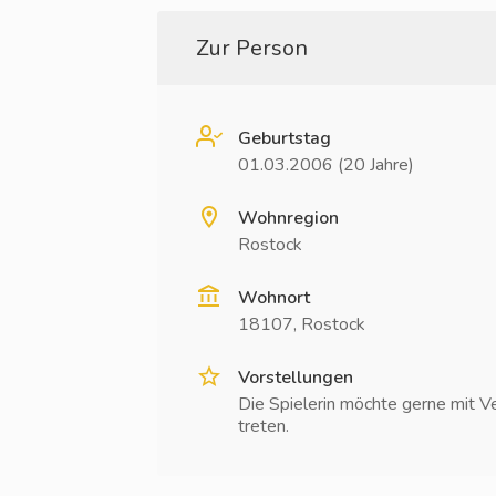
Zur Person
Geburtstag
01.03.2006 (20 Jahre)
Wohnregion
Rostock
Wohnort
18107, Rostock
Vorstellungen
Die Spielerin möchte gerne mit Ve
treten.