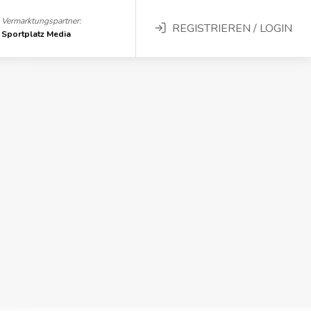
Vermarktungspartner:
REGISTRIEREN / LOGIN
Sportplatz Media