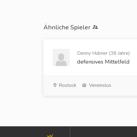
Ähnliche Spieler
Denny Hübner (38 Jahre)
defensives Mittelfeld
Rostock
Vereinslos