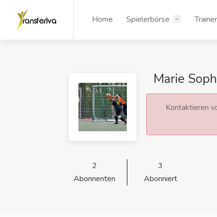
Home
Spielerbörse
Traine
Marie Soph
Kontaktieren vo
2
3
Abonnenten
Abonniert