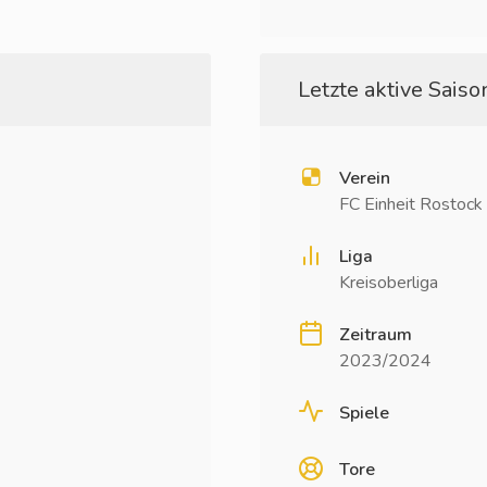
Letzte aktive Saison
Verein
FC Einheit Rostock
Liga
Kreisoberliga
Zeitraum
2023/2024
Spiele
Tore