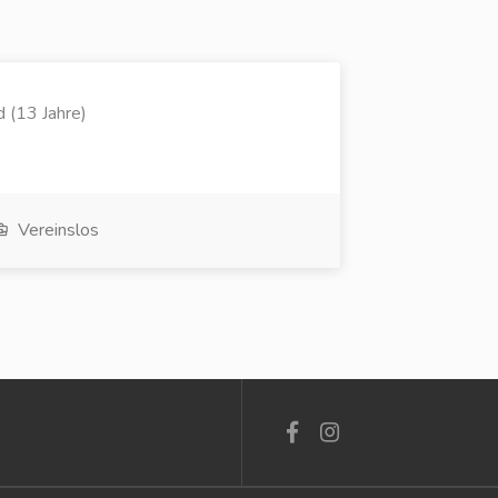
 (13 Jahre)
Vereinslos