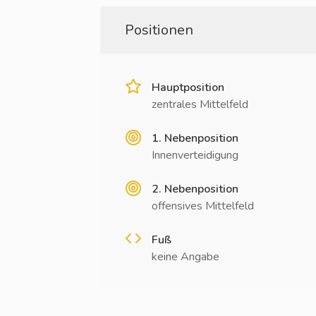
Positionen
Hauptposition
zentrales Mittelfeld
1. Nebenposition
Innenverteidigung
2. Nebenposition
offensives Mittelfeld
Fuß
keine Angabe