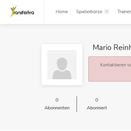
Home
Spielerbörse
Traine
Mario Rein
Kontaktieren vo
0
0
Abonnenten
Abonniert