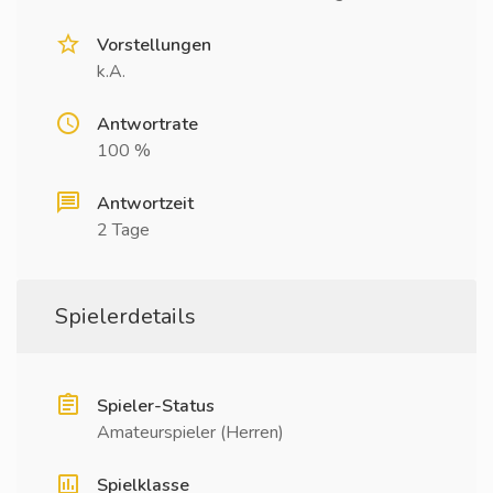
Vorstellungen
k.A.
Antwortrate
100 %
Antwortzeit
2 Tage
Spielerdetails
Spieler-Status
Amateurspieler (Herren)
Spielklasse