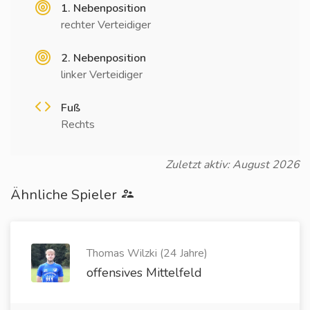
1. Nebenposition
rechter Verteidiger
2. Nebenposition
linker Verteidiger
Fuß
Rechts
Zuletzt aktiv: August 2026
Ähnliche Spieler
Thomas Wilzki (24 Jahre)
offensives Mittelfeld