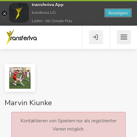
transferiva App
Anzeigen
transferiva UG
Laden - bei Google Play
Marvin Kiunke
Kontaktieren von Spielern nur als registrierter
Verein möglich.