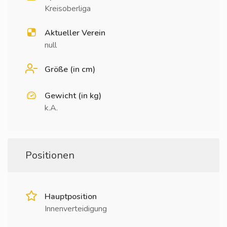
Kreisoberliga
Aktueller Verein
null
Größe (in cm)
Gewicht (in kg)
k.A.
Positionen
Hauptposition
Innenverteidigung