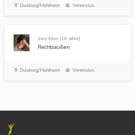
Duisburg/Mühlheim
Vereinslos
Joey Kilos (16 Jahre)
Rechtsaußen
Duisburg/Mühlheim
Vereinslos