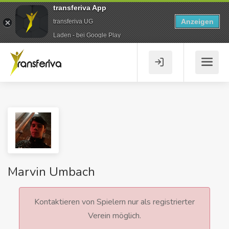
transferiva App
Anzeigen
transferiva UG
Laden - bei Google Play
Marvin Umbach
Kontaktieren von Spielern nur als registrierter
Verein möglich.