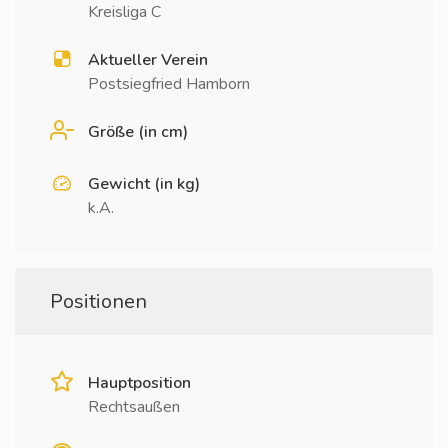
Kreisliga C
Aktueller Verein
Postsiegfried Hamborn
Größe (in cm)
Gewicht (in kg)
k.A.
Positionen
Hauptposition
Rechtsaußen