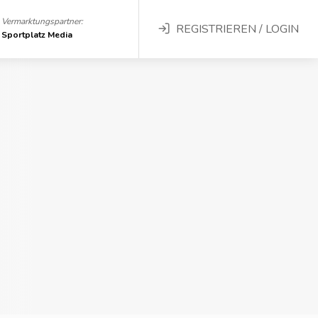
Vermarktungspartner:
REGISTRIEREN / LOGIN
Sportplatz Media