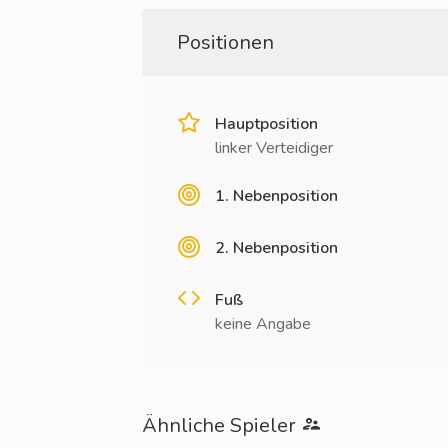
Positionen
Hauptposition
linker Verteidiger
1. Nebenposition
2. Nebenposition
Fuß
keine Angabe
Ähnliche Spieler