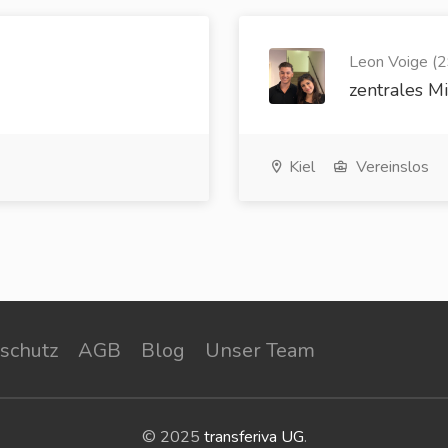
Leon Voige (2
zentrales Mi
Kiel
Vereinslos
schutz
AGB
Blog
Unser Team
© 2025
transferiva UG
.