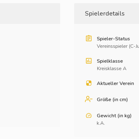
Spielerdetails
Spieler-Status
Vereinsspieler (C-J
Spielklasse
Kreisklasse A
Aktueller Verein
Größe (in cm)
Gewicht (in kg)
k.A.