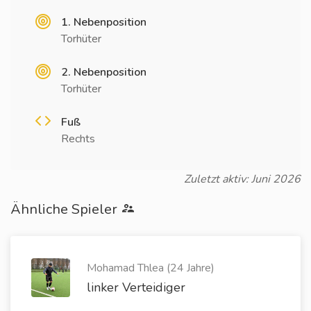
1. Nebenposition
Torhüter
2. Nebenposition
Torhüter
Fuß
Rechts
Zuletzt aktiv: Juni 2026
Ähnliche Spieler
Mohamad Thlea (24 Jahre)
linker Verteidiger