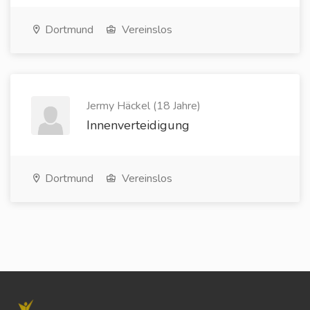
Dortmund
Vereinslos
Jermy Häckel (18 Jahre)
Innenverteidigung
Dortmund
Vereinslos