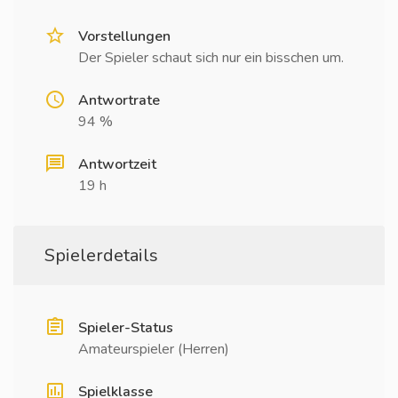
Vorstellungen
Der Spieler schaut sich nur ein bisschen um.
Antwortrate
94 %
Antwortzeit
19 h
Spielerdetails
Spieler-Status
Amateurspieler (Herren)
Spielklasse