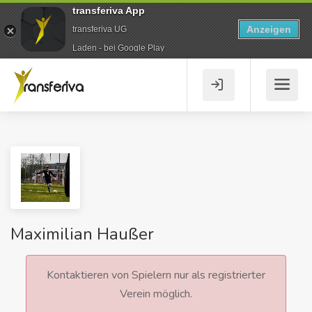
transferiva App
Anzeigen
transferiva UG
Laden - bei Google Play
Maximilian Haußer
Kontaktieren von Spielern nur als registrierter
Verein möglich.