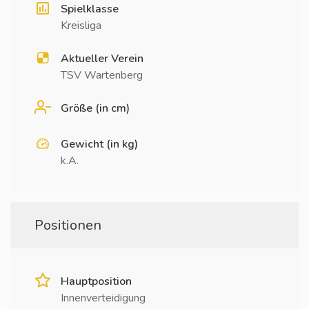
Spielklasse
Kreisliga
Aktueller Verein
TSV Wartenberg
Größe (in cm)
Gewicht (in kg)
k.A.
Positionen
Hauptposition
Innenverteidigung