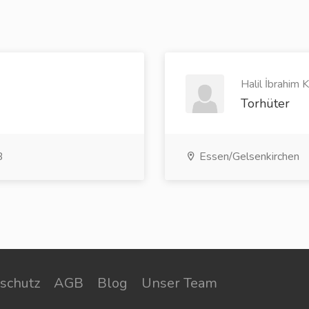
Halil İbrahim 
Torhüter
B
Essen/Gelsenkirchen
schutz
AGB
Blog
Unser Team