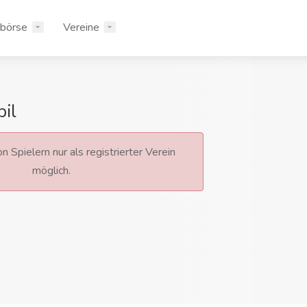
rbörse
Vereine
il
n Spielern nur als registrierter Verein
möglich.