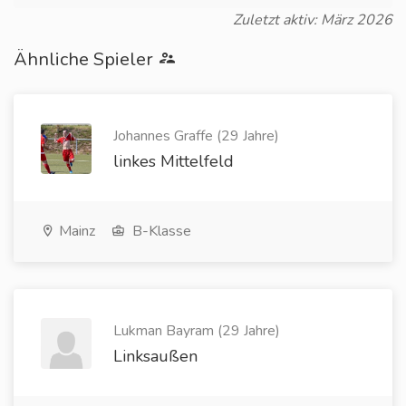
Zuletzt aktiv: März 2026
Ähnliche Spieler
Johannes Graffe (29 Jahre)
linkes Mittelfeld
Mainz
B-Klasse
Lukman Bayram (29 Jahre)
Linksaußen