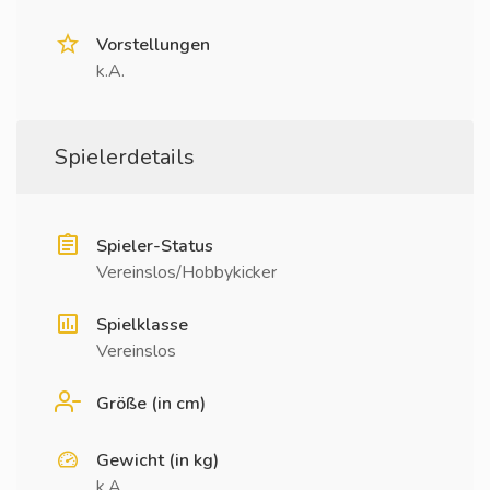
Vorstellungen
k.A.
Spielerdetails
Spieler-Status
Vereinslos/Hobbykicker
Spielklasse
Vereinslos
Größe (in cm)
Gewicht (in kg)
k.A.