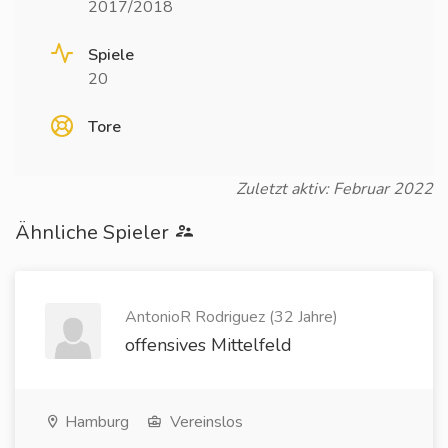
2017/2018
Spiele
20
Tore
Zuletzt aktiv: Februar 2022
Ähnliche Spieler
AntonioR Rodriguez (32 Jahre)
offensives Mittelfeld
Hamburg
Vereinslos