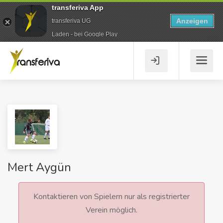
transferiva App
Anzeigen
transferiva UG
Laden - bei Google Play
Mert Aygün
Kontaktieren von Spielern nur als registrierter
Verein möglich.