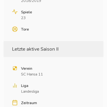
2018/2019
Spiele
23
Tore
Letzte aktive Saison II
Verein
SC Hansa 11
Liga
Landesliga
Zeitraum