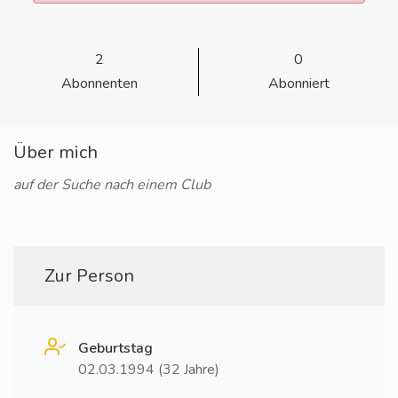
2
0
Abonnenten
Abonniert
Über mich
auf der Suche nach einem Club
Zur Person
Geburtstag
02.03.1994 (32 Jahre)