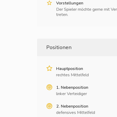
Vorstellungen
Der Spieler möchte gerne mit Ver
treten.
Positionen
Hauptposition
rechtes Mittelfeld
1. Nebenposition
linker Verteidiger
2. Nebenposition
defensives Mittelfeld