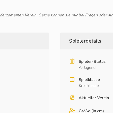
e derzeit einen Verein. Gerne können sie mir bei Fragen oder 
Spielerdetails
Spieler-Status
A-Jugend
Spielklasse
Kreisklasse
Aktueller Verein
Größe (in cm)