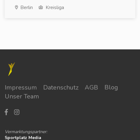
Berlin
Kreisliga
Impressum
Datenschutz
AGB
Blog
Unser Team
Vermarktungspartner:
Sportplatz Media