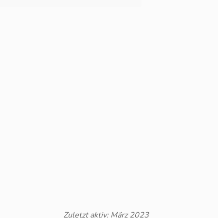
Zuletzt aktiv: März 2023