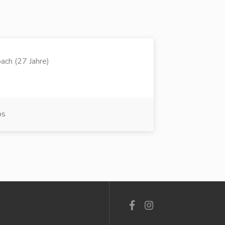
ch (27 Jahre)
os