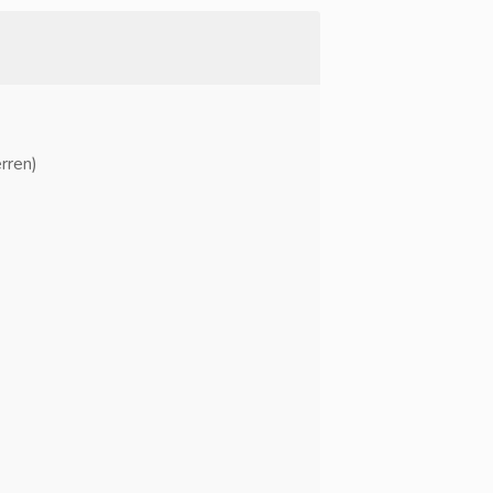
rren)