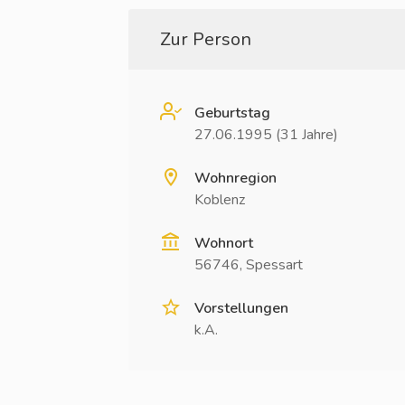
Zur Person
Geburtstag
27.06.1995 (31 Jahre)
Wohnregion
Koblenz
Wohnort
56746, Spessart
Vorstellungen
k.A.