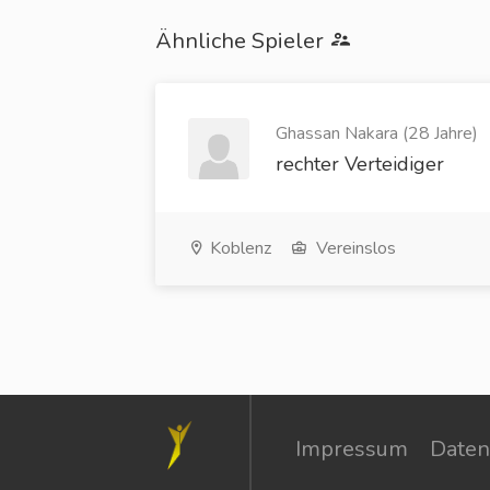
Ähnliche Spieler
Ghassan Nakara (28 Jahre)
rechter Verteidiger
Koblenz
Vereinslos
Impressum
Daten