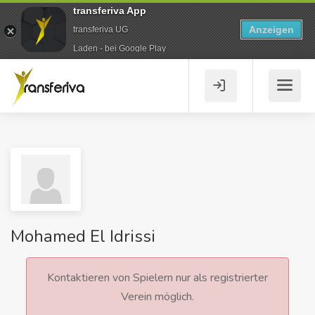
transferiva App
Anzeigen
transferiva UG
Laden - bei Google Play
Mohamed El Idrissi
Kontaktieren von Spielern nur als registrierter
Verein möglich.