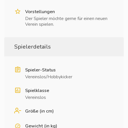
Vorstellungen
Der Spieler möchte gerne für einen neuen
Verein spielen.
Spielerdetails
Spieler-Status
Vereinslos/Hobbykicker
Spielklasse
Vereinslos
Größe (in cm)
Gewicht (in kg)