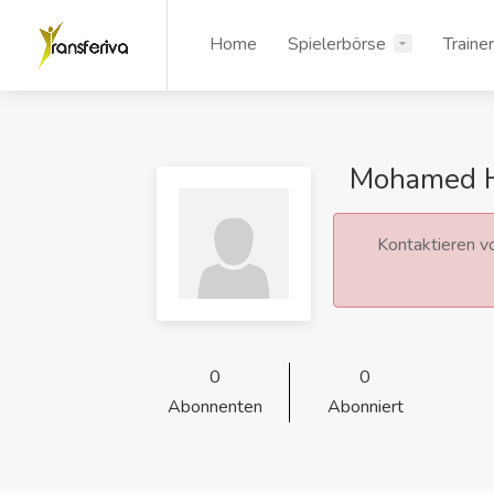
Home
Spielerbörse
Traine
Mohamed 
Kontaktieren vo
0
0
Abonnenten
Abonniert