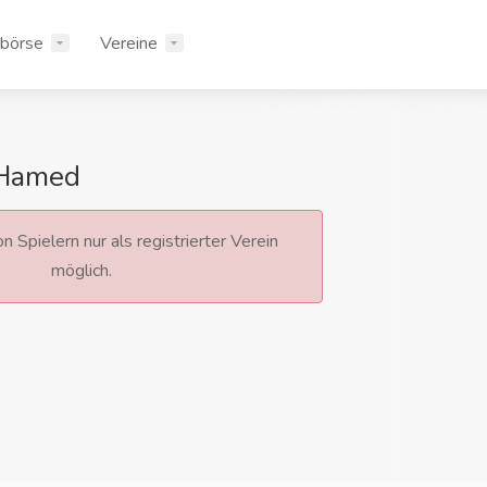
rbörse
Vereine
Hamed
n Spielern nur als registrierter Verein
möglich.