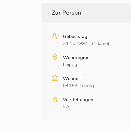
Zur Person
Geburtstag
21.10.1994 (31 Jahre)
Wohnregion
Leipzig
Wohnort
04158, Leipzig
Vorstellungen
k.A.