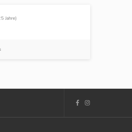
25 Jahre)
s