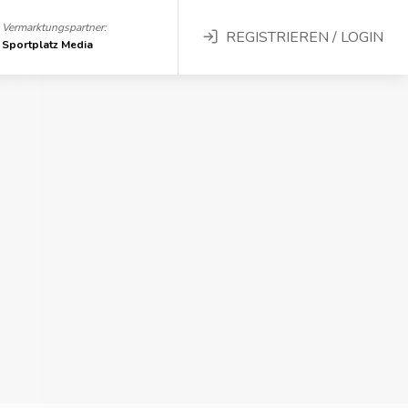
Vermarktungspartner:
REGISTRIEREN / LOGIN
Sportplatz Media