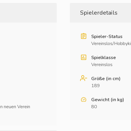
Spielerdetails
Spieler-Status
Vereinslos/Hobbyki
Spielklasse
Vereinslos
Größe (in cm)
189
Gewicht (in kg)
en neuen Verein
80