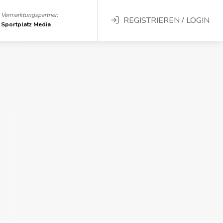
Vermarktungspartner:
REGISTRIEREN / LOGIN
Sportplatz Media