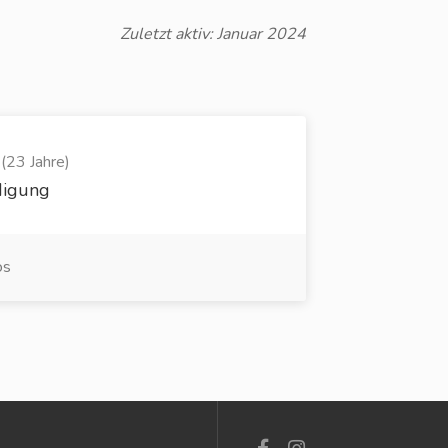
Zuletzt aktiv: Januar 2024
(23 Jahre)
digung
os