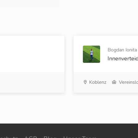
Bogdan Ionita 
Innenvertei
Koblenz
Vereinsl