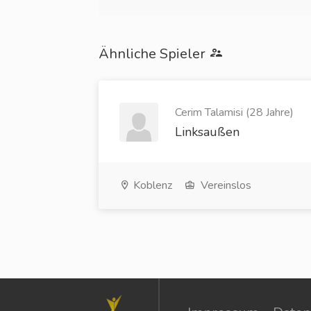
Ähnliche Spieler
Cerim Talamisi (28 Jahre)
Linksaußen
Koblenz
Vereinslos