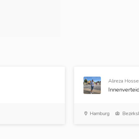
Alireza Hossei
Innenvertei
Hamburg
Bezirksl