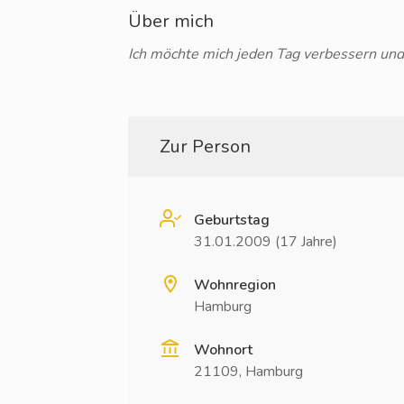
Über mich
Ich möchte mich jeden Tag verbessern und 
Zur Person
Geburtstag
31.01.2009 (17 Jahre)
Wohnregion
Hamburg
Wohnort
21109, Hamburg