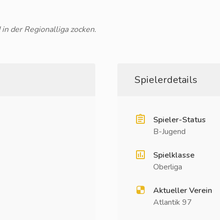
in der Regionalliga zocken.
Spielerdetails
Spieler-Status
B-Jugend
Spielklasse
Oberliga
Aktueller Verein
Atlantik 97