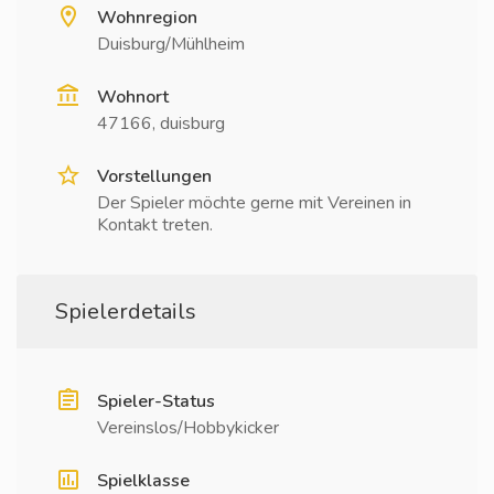
Wohnregion
Duisburg/Mühlheim
Wohnort
47166, duisburg
Vorstellungen
Der Spieler möchte gerne mit Vereinen in
Kontakt treten.
Spielerdetails
Spieler-Status
Vereinslos/Hobbykicker
Spielklasse