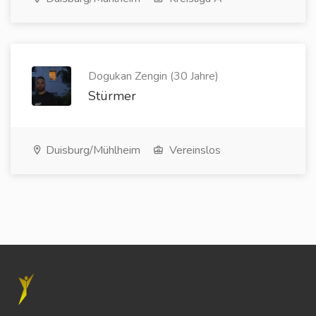
Dogukan Zengin (30 Jahre)
Stürmer
Duisburg/Mühlheim
Vereinslos