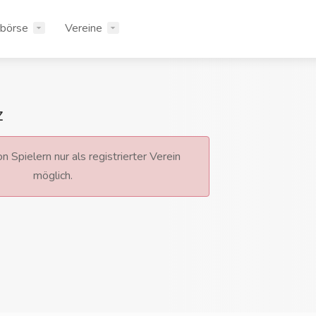
rbörse
Vereine
z
n Spielern nur als registrierter Verein
möglich.