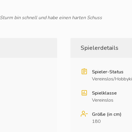
r Sturm bin schnell und habe einen harten Schuss
Spielerdetails
Spieler-Status
Vereinslos/Hobbyki
Spielklasse
Vereinslos
Größe (in cm)
180