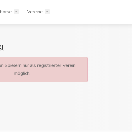
rbörse
Vereine
ßl
n Spielern nur als registrierter Verein
möglich.