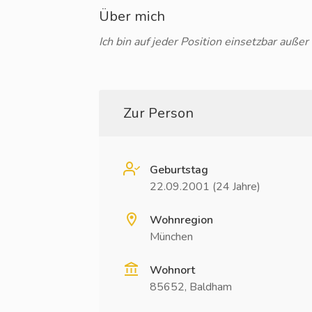
Über mich
Ich bin auf jeder Position einsetzbar auße
Zur Person
Geburtstag
22.09.2001 (24 Jahre)
Wohnregion
München
Wohnort
85652, Baldham