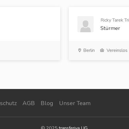
Ricky Tarek Tr
Stürmer
Berlin
Vereinslos
schutz
AGB
Blog
Unser Team
© 2025
transferiva UG
.