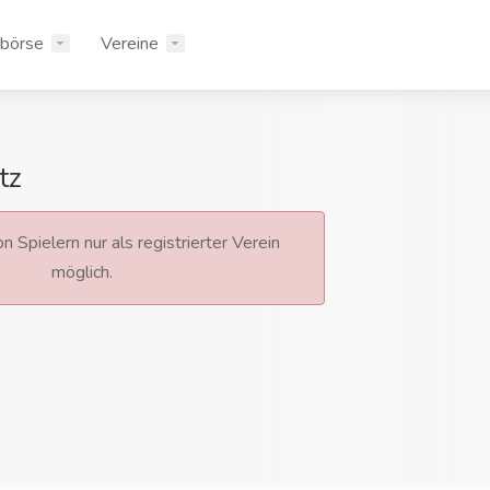
rbörse
Vereine
tz
n Spielern nur als registrierter Verein
möglich.