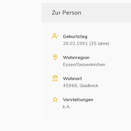
Zur Person
Geburtstag
26.02.1991 (35 Jahre)
Wohnregion
Essen/Gelsenkirchen
Wohnort
45966, Gladbeck
Vorstellungen
k.A.