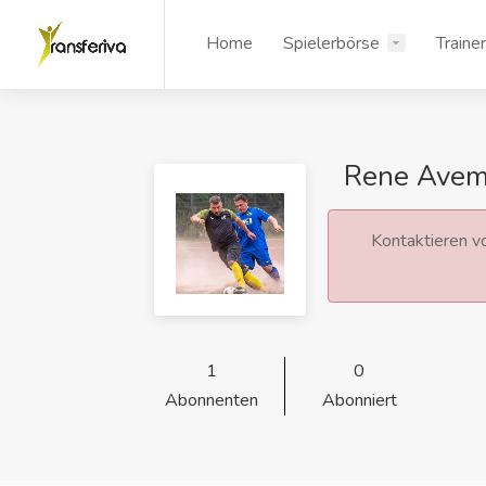
Home
Spielerbörse
Traine
Rene Avem
Kontaktieren vo
1
0
Abonnenten
Abonniert