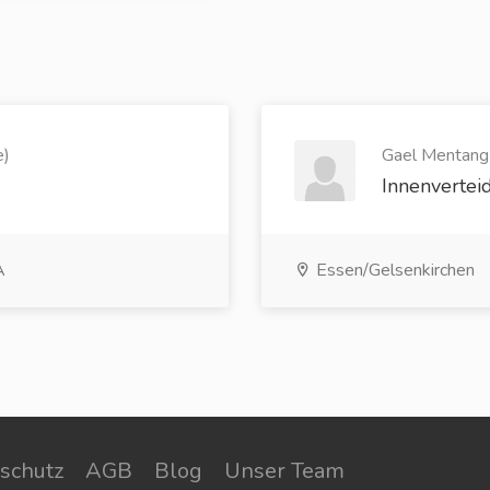
e)
Gael Mentang 
Innenvertei
A
Essen/Gelsenkirchen
schutz
AGB
Blog
Unser Team