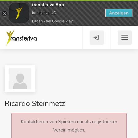
transferiva App
Anzeigen
transferiva UG
Laden - bei Google Play
Ricardo Steinmetz
Kontaktieren von Spielern nur als registrierter
Verein möglich.