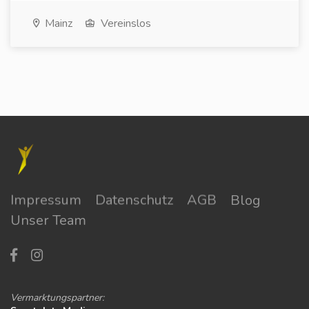
Mainz
Vereinslos
Impressum
Datenschutz
AGB
Blog
Unser Team
Vermarktungspartner: