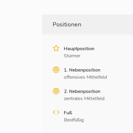
Positionen
Hauptposition
Stürmer
1. Nebenposition
offensives Mittelfeld
2. Nebenposition
zentrales Mittelfeld
Fuß
Beidfüßig