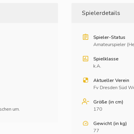
Spielerdetails
Spieler-Status
Amateurspieler (He
Spielklasse
k.A.
Aktueller Verein
Fv Dresden Süd W
Größe (in cm)
sschen um.
170
Gewicht (in kg)
77