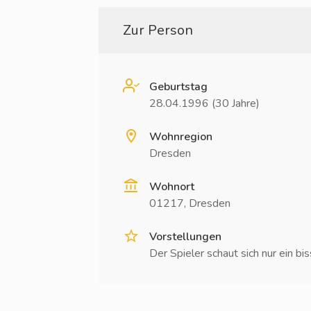
Zur Person
Geburtstag
28.04.1996 (30 Jahre)
Wohnregion
Dresden
Wohnort
01217, Dresden
Vorstellungen
Der Spieler schaut sich nur ein bi