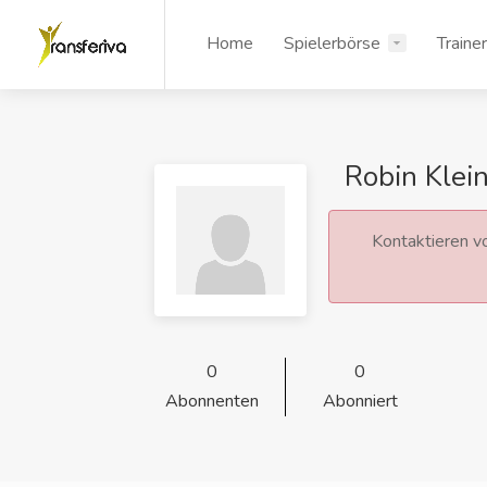
Home
Spielerbörse
Traine
Robin Klei
Kontaktieren vo
0
0
Abonnenten
Abonniert