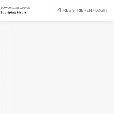
Vermarktungspartner:
REGISTRIEREN / LOGIN
Sportplatz Media