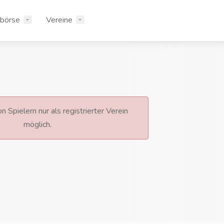
rbörse
Vereine
n
n Spielern nur als registrierter Verein
möglich.