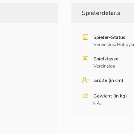
Spielerdetails
Spieler-Status
Vereinslos/Hobbyki
Spielklasse
Vereinslos
Größe (in cm)
Gewicht (in kg)
k.A.