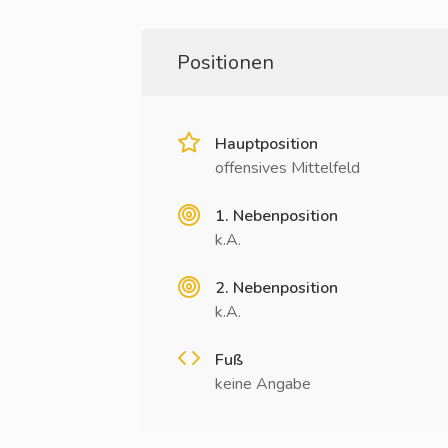
Positionen
Hauptposition
offensives Mittelfeld
1. Nebenposition
k.A.
2. Nebenposition
k.A.
Fuß
keine Angabe