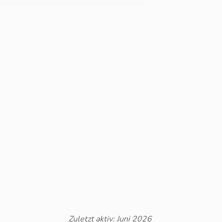
Zuletzt aktiv: Juni 2026