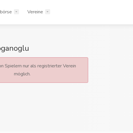
rbörse
Vereine
oganoglu
n Spielern nur als registrierter Verein
möglich.