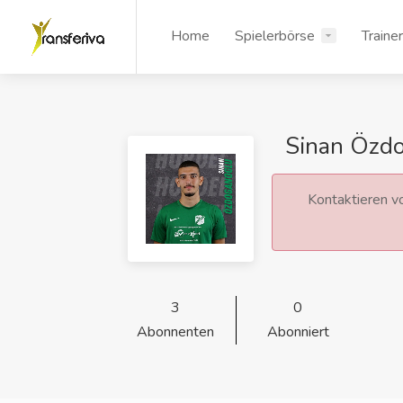
Home
Spielerbörse
Traine
Sinan Özd
Kontaktieren vo
3
0
Abonnenten
Abonniert