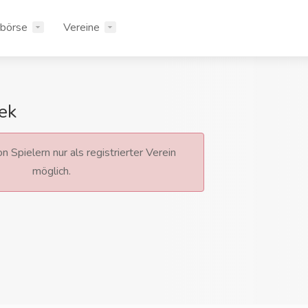
rbörse
Vereine
sek
n Spielern nur als registrierter Verein
möglich.