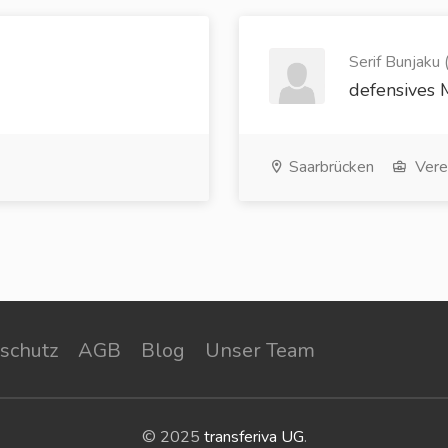
Serif Bunjaku 
defensives M
Saarbrücken
Vere
schutz
AGB
Blog
Unser Team
© 2025
transferiva UG
.