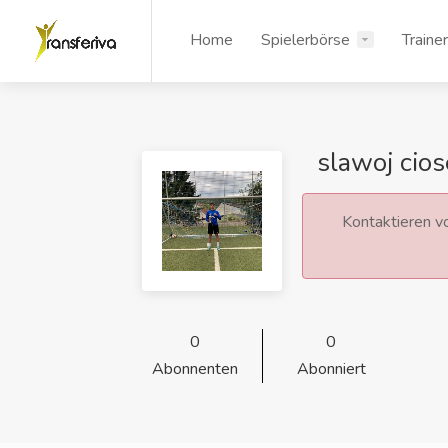
Home
Spielerbörse
Traine
slawoj cio
Kontaktieren vo
0
0
Abonnenten
Abonniert