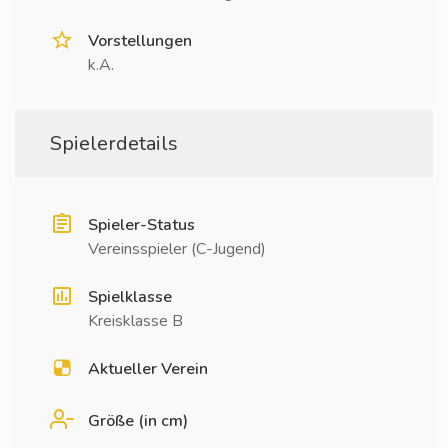
Vorstellungen
k.A.
Spielerdetails
Spieler-Status
Vereinsspieler (C-Jugend)
Spielklasse
Kreisklasse B
Aktueller Verein
Größe (in cm)