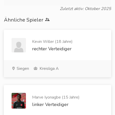
Zuletzt aktiv: Oktober 2025
Ähnliche Spieler
Kevin Willer (18 Jahre)
rechter Verteidiger
Siegen
Kreisliga A
Marve Iyonagbe (15 Jahre)
linker Verteidiger