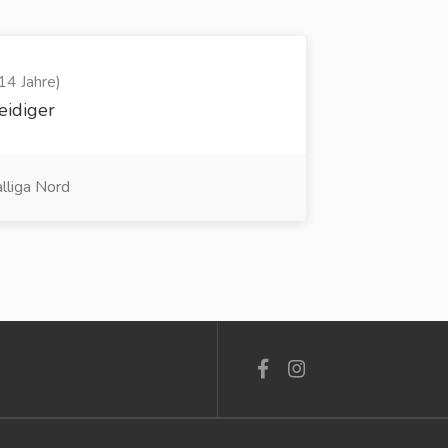
14 Jahre)
eidiger
lliga Nord