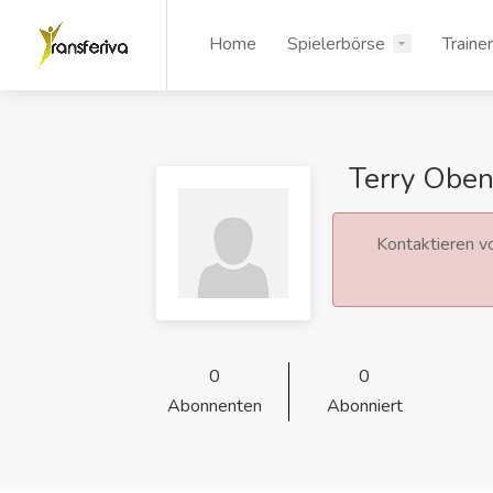
Home
Spielerbörse
Traine
Terry Obe
Kontaktieren vo
0
0
Abonnenten
Abonniert