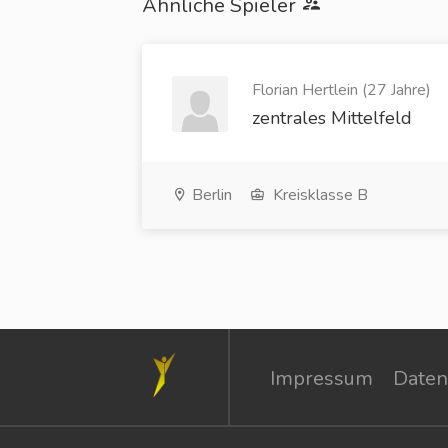
Ähnliche Spieler
Florian Hertlein (27 Jahre)
zentrales Mittelfeld
Berlin
Kreisklasse B
Impressum
Daten