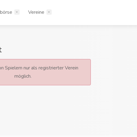
rbörse
Vereine
t
n Spielern nur als registrierter Verein
möglich.