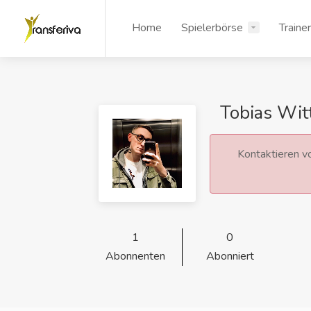
Home
Spielerbörse
Traine
Tobias Wit
Kontaktieren vo
1
0
Abonnenten
Abonniert