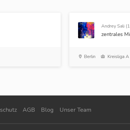
Andrey Sali (1
zentrales Mi
Berlin
Kreisliga A
schutz
AGB
Blog
Unser Team