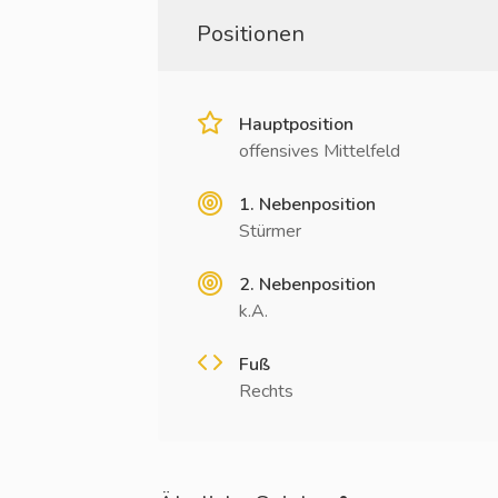
Positionen
Hauptposition
offensives Mittelfeld
1. Nebenposition
Stürmer
2. Nebenposition
k.A.
Fuß
Rechts