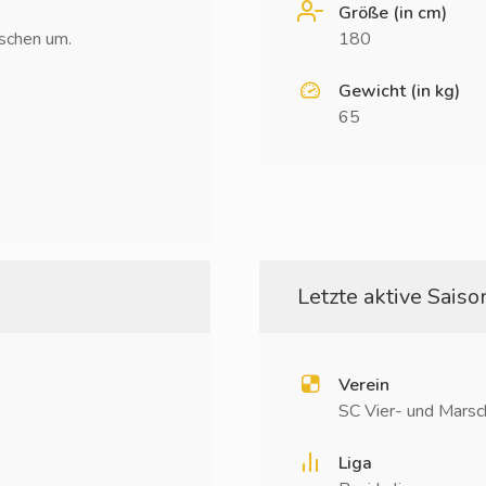
Größe (in cm)
sschen um.
180
Gewicht (in kg)
65
Letzte aktive Saison
Verein
SC Vier- und Marsc
Liga