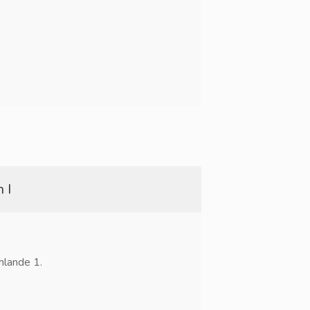
 I
hlande 1.