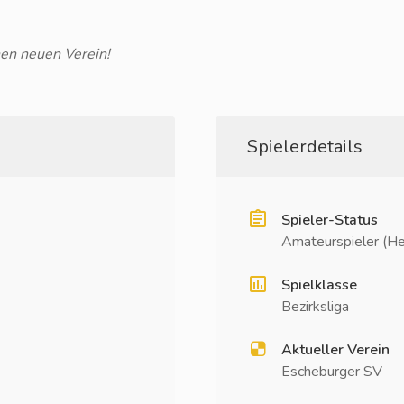
nen neuen Verein!
Spielerdetails
Spieler-Status
Amateurspieler (He
Spielklasse
Bezirksliga
Aktueller Verein
Escheburger SV