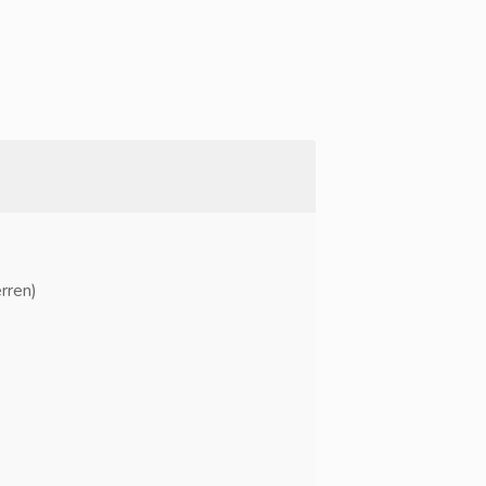
rren)