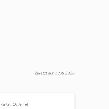
Zuletzt aktiv: Juli 2026
Kartal (16 Jahre)