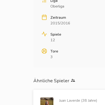
Liga
Oberliga
Zeitraum
2015/2016
Spiele
12
Tore
3
Ähnliche Spieler
Juan Laverde (38 Jahre)