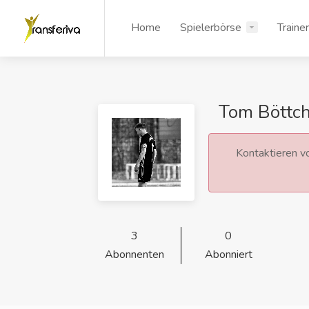
Home
Spielerbörse
Traine
Tom Böttch
Kontaktieren vo
3
0
Abonnenten
Abonniert