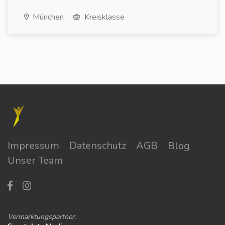
München
Kreisklasse
Impressum
Datenschutz
AGB
Blog
Unser Team
Vermarktungspartner: