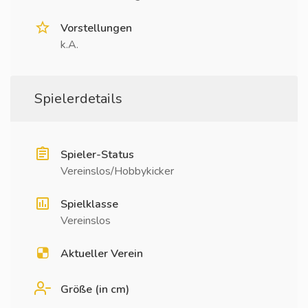
Vorstellungen
k.A.
Spielerdetails
Spieler-Status
Vereinslos/Hobbykicker
Spielklasse
Vereinslos
Aktueller Verein
Größe (in cm)