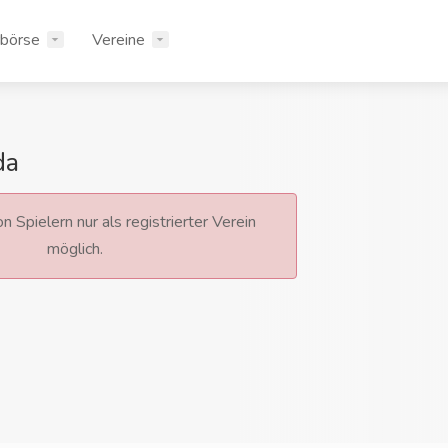
rbörse
Vereine
da
n Spielern nur als registrierter Verein
möglich.