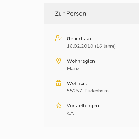
Zur Person
Geburtstag
16.02.2010 (16 Jahre)
Wohnregion
Mainz
Wohnort
55257, Budenheim
Vorstellungen
k.A.