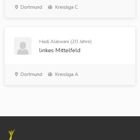
Dortmund
Kreisliga C
Hadi Alalwani (20 Jahre)
linkes Mittelfeld
Dortmund
Kreisliga A