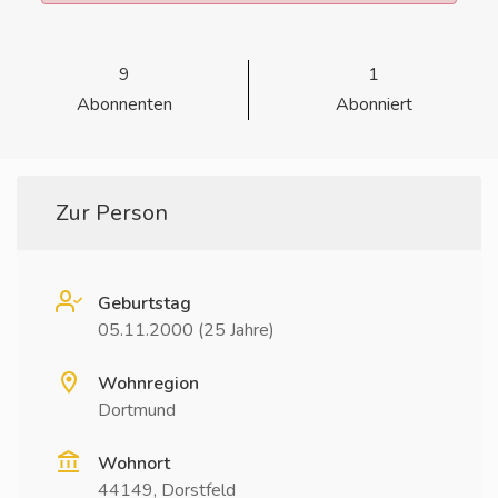
9
1
Abonnenten
Abonniert
Zur Person
Geburtstag
05.11.2000 (25 Jahre)
Wohnregion
Dortmund
Wohnort
44149, Dorstfeld