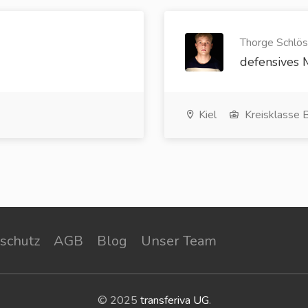
Thorge Schlös
defensives M
Kiel
Kreisklasse 
schutz
AGB
Blog
Unser Team
© 2025
transferiva UG
.