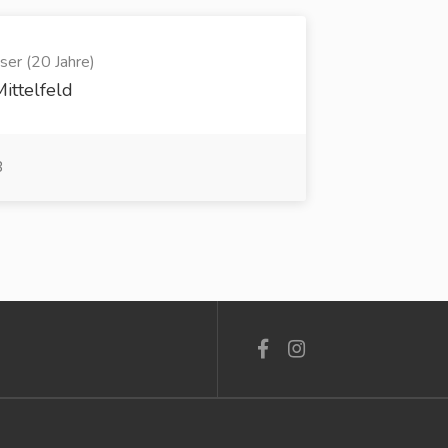
ser (20 Jahre)
ittelfeld
B