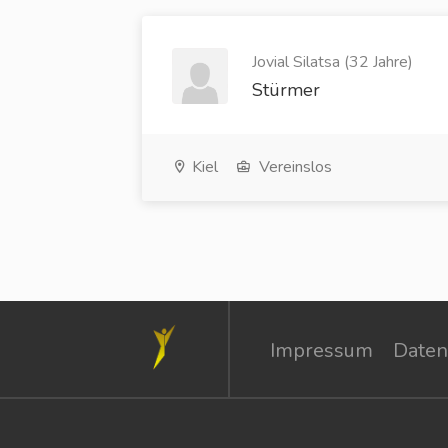
Jovial Silatsa (32 Jahre)
Stürmer
Kiel
Vereinslos
Impressum
Daten