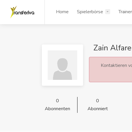
Home
Spielerbörse
Traine
Zain Alfare
Kontaktieren vo
0
0
Abonnenten
Abonniert