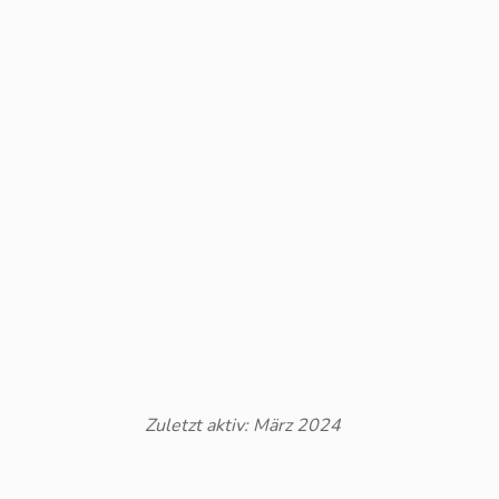
Zuletzt aktiv: März 2024