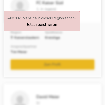
FC Kaiser Süd
1. A-Jugend
Alle
141 Vereine
in dieser Region sehen?
Jetzt registrieren
Region
Spielklasse
Kaiserslautern
Kreisliga
Ansprechpartner
Tim Meier
Zum Profil
David Meier
IV