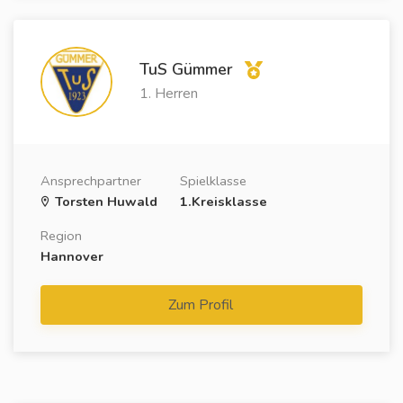
TuS Gümmer
1. Herren
Ansprechpartner
Spielklasse
Torsten Huwald
1.Kreisklasse
Region
Hannover
Zum Profil