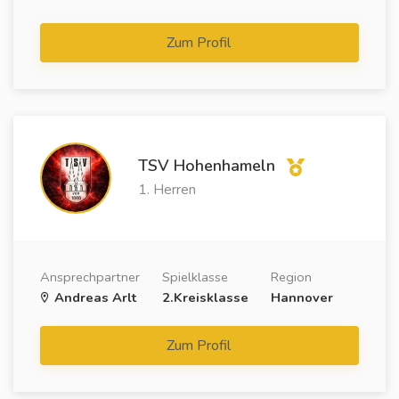
Zum Profil
TSV Hohenhameln
1. Herren
Ansprechpartner
Spielklasse
Region
Andreas Arlt
2.Kreisklasse
Hannover
Zum Profil