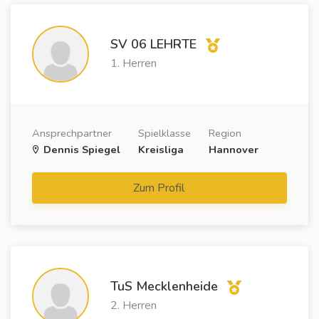
SV 06 LEHRTE
1. Herren
Ansprechpartner
Spielklasse
Region
Dennis Spiegel
Kreisliga
Hannover
Zum Profil
TuS Mecklenheide
2. Herren