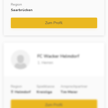
Region
Saarbrücken
Zum Profil
FC Wacker Helmdorf
1. Herren
Region
Spielklasse
Ansprechpartner
Helmdorf
Kreisliga
Tim Meier
Zum Profil