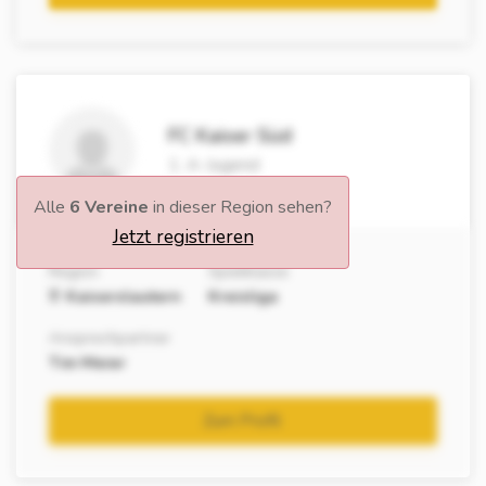
FC Kaiser Süd
1. A-Jugend
Alle
6 Vereine
in dieser Region sehen?
Jetzt registrieren
Region
Spielklasse
Kaiserslautern
Kreisliga
Ansprechpartner
Tim Meier
Zum Profil